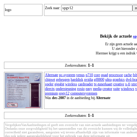
Zoek naar:
logo
Bekijk de actuele
sp
Er zijn geen actuele 
U ziet hieronder 
Hiermee krijgt u een indruk 
1-1
Zoekresultaten:
Alternate
pc-systeem
venus
p710
core
quad
processor
cache
fs
chipset
geheugen
harddisk
nvidia
gf8800
ultra
graphics
dvd-bra
speler
gigabit
wireless
cardreader
tv-tunerkaart
creative
x-fi
xtr
directx
ondersteuning
roxio
easy
media
creator
suite
windows
v
premium
spgv12
computersystemen
Was
dec-2007
in de aanbieding bij
Alternate
1-1
Zoekresultaten:
VergelijkenVanAanbiedingen.nl geeft een overzicht van niet-actuele aanbiedingen ter vergeli
Ondanks onze zorgvuldigheid bij het samenstellen van dit overzicht kunnen wij de volledigh
correctheid niet garanderen, aangezien wij tevens afhankelijk zijn van informatie van anderen
dus ook iedere aansprakelijkheid voor het gebruik van deze informatie uit.