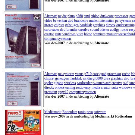
Was
dec-2007
in de aanbieding bij
Alternate
Alternate
pc
die
pluto
p760
amd
athlon
dual-core
processor
gam
video
bewerken
dvd
branden
e-mailen
internetten
pc-systeem
c
nforce
chipset
geheugen
harddisk
graphics
directx
ondersteunin
cardreader
dvd-brander
creative
sound
blaster
audigy
roxio
eas
creator
suite
windows
vista
home
premium
monitor
toetsenbord
computersystemen
Was
dec-2007
in de aanbieding bij
Alternate
Alternate
pc-systeem
venus
p710
core
quad
processor
cache
fs
chipset
geheugen
harddisk
nvidia
gf8800
ultra
graphics
dvd-bra
speler
gigabit
wireless
cardreader
tv-tunerkaart
creative
x-fi
xtr
directx
ondersteuning
roxio
easy
media
creator
suite
windows
v
premium
spgv12
computersystemen
Was
dec-2007
in de aanbieding bij
Alternate
Mediamarkt
Rotterdam
roxio
nero
software
Was
nov-2007
in de aanbieding bij
Mediamarkt Rotterdam