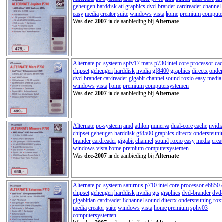
geheugen
harddisk
ati
graphics
dvd-brander
cardreader
channel
easy
media
creator
suite
windows
vista
home
premium
compute
Was
dec-2007
in de aanbieding bij
Alternate
Alternate
pc-systeem
spfv17
mars
p730
intel
core
processor
ca
chipset
geheugen
harddisk
nvidia
gf8400
graphics
directx
onder
dvd-brander
cardreader
gigabit
channel
sound
roxio
easy
media
windows
vista
home
premium
computersystemen
Was
dec-2007
in de aanbieding bij
Alternate
Alternate
pc-systeem
amd
athlon
minerva
dual-core
cache
nvidi
chipset
geheugen
harddisk
gf8500
graphics
directx
ondersteuni
brander
cardreader
gigabit
channel
sound
roxio
easy
media
crea
windows
vista
home
premium
computersystemen
Was
dec-2007
in de aanbieding bij
Alternate
Alternate
pc-systeem
saturnus
p710
intel
core
processor
e6850
chipset
geheugen
harddisk
nvidia
gts
graphics
dvd-brander
dvd-
gigabitlan
cardreader
8channel
sound
directx
ondersteuning
rox
media
creator
suite
windows
vista
home
premium
sphv03
computersystemen