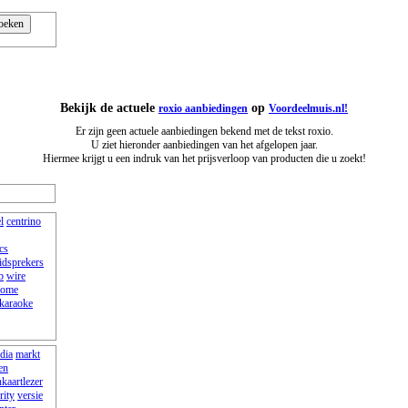
Bekijk de actuele
op
roxio aanbiedingen
Voordeelmuis.nl!
Er zijn geen actuele aanbiedingen bekend met de tekst roxio.
U ziet hieronder aanbiedingen van het afgelopen jaar.
Hiermee krijgt u een indruk van het prijsverloop van producten die u zoekt!
l
centrino
cs
idsprekers
b
wire
home
karaoke
dia
markt
en
kaartlezer
rity
versie