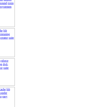
sound
roxio
rsystemen
che
fsb
steuning
creator
suite
a
nforce
ng
dvd-
tor
suite
cache
fsb
speler
io
easy