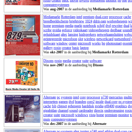
roxio
creator
basic
movie
mydvd
breedbeeld
monitor
hp
one
pri
computersystemen
Was
aug-2007
in de aanbieding bij
Mediamarkt Rotterdam
Mediamarkt
Rotterdam
intel
pentium
dual-core
processor
cache
breedbeeldscherm
brightview
1024
ddrii-ram
werkgeheugen
wi
home
premium
media
markt
notebook
schijf
dvd
rewriter
dual
l
scribe
nvidia
geforce
videokaart
videogeheugen
deelbaar
soundb
geluidskaart
altec
lansing
luidsprekers
netwerkaansluiting
webc
geintegreerde
microfoon
slot
wireless
netwerkcard
toetsenbord
software
window
center
microsoft
works
hp
photosmart
essenti
gallery
roxio
creator
basic
laptop
Was
okt-2007
in de aanbieding bij
Mediamarkt Rotterdam
Dixons
roxio
media
creator
suite
software
Was
nov-2007
in de aanbieding bij
Dixons
Alternate
pc
systeem
intel
core
processor
p730
mercurius
multi
internetten
gamen
dvd
branden
core2
inside
dual-core
pc-syste
cache
fsb
chipset
geheugen
harddisk
nvidia
gf8400
graphics
dv
gigabitlan
channel
sound
cardreader
directx
ondersteuning
roxi
creator
suite
microsoft
windows
vista
home
premium
monitor
t
muis
computersystemen
Was
dec-2007
in de aanbieding bij
Alternate
Alternate
pc-systeem
alter
jupiter
p740
amd
athlon
dual-core
ca