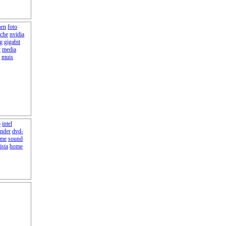
en
foto
ache
nvidia
g
gigabit
y
media
muis
b
intel
nder
dvd-
eme
sound
ista
home