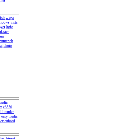
nter
fsb
wxga
ndows
vista
ayer
light
laster
am
numeriek
al
photo
media
em
e6550
d-brander
o
easy
media
oetsenbord
che
chipset