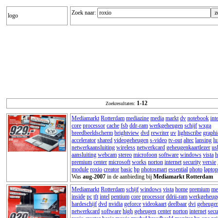
Zoek naar:
logo
1-12
Zoekresultaten:
Mediamarkt
Rotterdam
mediazine
media
markt
dv
notebook
inte
core
processor
cache
fsb
ddr-ram
werkgeheugen
schijf
wxga
breedbeeldscherm
brightview
dvd
rewriter
uv
lightscribe
graphi
accelerator
shared
videogeheugen
s-video
tv-out
altec
lansing
lu
netwerkaansluiting
wireless
netwerkcard
geheugenkaartlezer
us
aansluiting
webcam
stereo
microfoon
software
windows
vista
premium
center
microsoft
works
norton
internet
security
versie
module
roxio
creator
basic
hp
photosmart
essential
photo
laptop
Was
aug-2007
in de aanbieding bij
Mediamarkt Rotterdam
Mediamarkt
Rotterdam
schijf
windows
vista
home
premium
me
inside
pc
tft
intel
pentium
core
processor
ddrii-ram
werkgeheug
hardeschijf
dvd
nvidia
geforce
videokaart
deelbaar
dvi
geheugen
netwerkcard
software
high
geheugen
center
norton
internet
secu