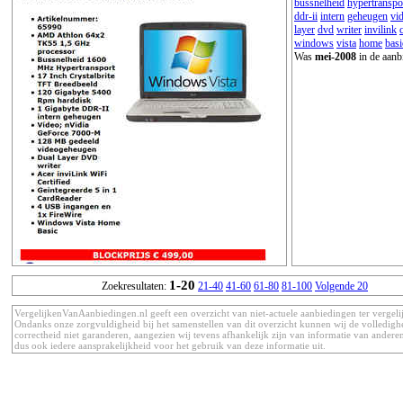
bussnelheid
hypertranspo
ddr-ii
intern
geheugen
vi
layer
dvd
writer
invilink
windows
vista
home
basi
Was
mei-2008
in de aanb
1-20
Zoekresultaten:
21-40
41-60
61-80
81-100
Volgende 20
VergelijkenVanAanbiedingen.nl geeft een overzicht van niet-actuele aanbiedingen ter vergeli
Ondanks onze zorgvuldigheid bij het samenstellen van dit overzicht kunnen wij de volledigh
correctheid niet garanderen, aangezien wij tevens afhankelijk zijn van informatie van anderen
dus ook iedere aansprakelijkheid voor het gebruik van deze informatie uit.