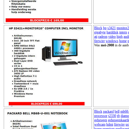
Block
hp
s3421
monitor
gigabyte
harddisk
intern
ati
radeon
video
high
aud
firewire
windows
home
Was
mei-2008
in de aanb
Block
packard
bell
mb68-
processor
t2330
tft
diam
geheugen
geheugenkaartl
webcam
hdmi
firewire
us
home
premium
mediacent