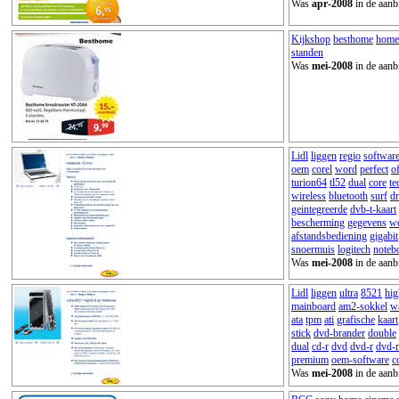
Was
apr-2008
in de aanb
Kijkshop
besthome
home
standen
Was
mei-2008
in de aanb
Lidl
liggen
regio
softwar
oem
corel
word
perfect
of
turion64
tl52
dual
core
te
wireless
bluetooth
surf
d
geintegreerde
dvb-t-kaart
bescherming
gegevens
w
afstandsbediening
gigabit
snoermuis
logitech
noteb
Was
mei-2008
in de aanb
Lidl
liggen
ultra
8521
hi
mainboard
am2-sokkel
wa
ata
tpm
ati
grafische
kaart
stick
dvd-brander
double
dual
cd-r
dvd
dvd-r
dvd-
premium
oem-software
c
Was
mei-2008
in de aanb