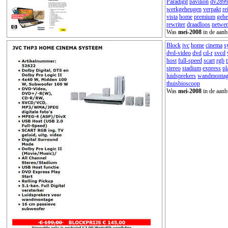
Paradigit
pavilion
dv289
werkgeheugen
verpakt
re
vista
home
premium
geh
rewriter
draadloos
netwe
Was
mei-2008
in de aanb
Block
jvc
home
cinema
s
dvd-video
dvd
cd-r
svcd
host
full-speed
scart
rgb
stereo
stadium
express
pl
luidsprekers
wandmontag
thuisbioscoop
Was
mei-2008
in de aanb