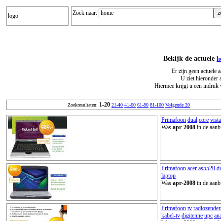
Zoek naar:
logo
Bekijk de actuele
h
Er zijn geen actuele
U ziet hieronder 
Hiermee krijgt u een indruk 
1-20
Zoekresultaten:
21-40
41-60
61-80
81-100
Volgende 20
Primafoon
dual
core
vista
Was
apr-2008
in de aanb
Primafoon
acer
as5520
d
laptop
Was
apr-2008
in de aanb
Primafoon
tv
radiozender
kabel-tv
digitenne
upc
an