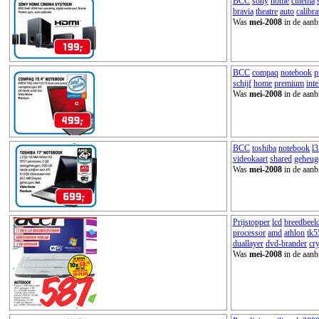
BCC
sony
home
cinema
bravia
theatre
auto
calibra
Was
mei-2008
in de aanb
BCC
compaq
notebook
p
schijf
home
premium
inte
Was
mei-2008
in de aanb
BCC
toshiba
notebook
l3
videokaart
shared
geheug
Was
mei-2008
in de aanb
Prijstopper
lcd
breedbeel
processor
amd
athlon
tk5
duallayer
dvd-brander
cry
Was
mei-2008
in de aanb