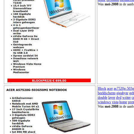
Was
mei-2008
in de aanb
Block
acer
as7520g-503
beeldscherm
gigabyte
ge
double
layer
dvd
writer
c
windows
vista
home
pre
Was
mei-2008
in de aanb