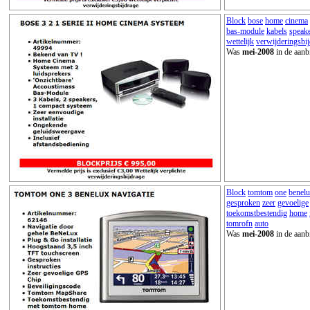
Block
bose
home
cinema
bas-module
kabels
speak
wettelijk
verwijderingsbi
Was
mei-2008
in de aanb
Block
tomtom
one
benel
gesproken
zeer
gevoelige
toekomstbestendig
home
tomrofn
auto
Was
mei-2008
in de aanb