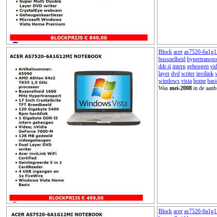
Block
acer
as7520-6a1g1
bussnelheid
hypertranspo
ddr-ii
intern
geheugen
vi
layer
dvd
writer
invilink
windows
vista
home
basi
Was
mei-2008
in de aanb
Block
acer
as7520-6a1g1