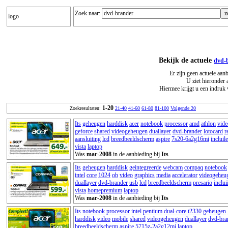
Zoek naar:
logo
Bekijk de actuele
dvd-
Er zijn geen actuele aan
U ziet hieronder 
Hiermee krijgt u een indruk 
1-20
Zoekresultaten:
21-40
41-60
61-80
81-100
Volgende 20
Its
geheugen
harddisk
acer
notebook
processor
amd
athlon
vide
geforce
shared
videogeheugen
duallayer
dvd-brander
lotocard
r
aansluiting
lcd
breedbeeldscherm
aspire
7s20-6a2g16mi
incluile
vista
laptop
Was
mar-2008
in de aanbieding bij
Its
Its
geheugen
harddisk
geintegreerde
webcam
compaq
notebook
intel
core
1024
ob
video
graphics
media
accelerator
videogeheu
duallayer
dvd-brander
usb
lcd
breedbeeldscherm
presario
inclui
vista
homepremium
laptop
Was
mar-2008
in de aanbieding bij
Its
Its
notebook
processor
intel
pentium
dual-core
t2330
geheugen
harddisk
video
mobile
shared
videogeheugen
duallayer
dvd-bra
breedbeeldscherm
aspire
5715z-2a2g12mi
laptop