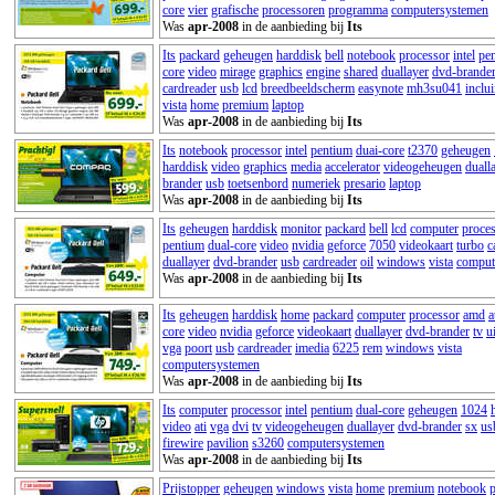
core
vier
grafische
processoren
programma
computersystemen
Was
apr-2008
in de aanbieding bij
Its
Its
packard
geheugen
harddisk
bell
notebook
processor
intel
pe
core
video
mirage
graphics
engine
shared
duallayer
dvd-brande
cardreader
usb
lcd
breedbeeldscherm
easynote
mh3su041
inclui
vista
home
premium
laptop
Was
apr-2008
in de aanbieding bij
Its
Its
notebook
processor
intel
pentium
duai-core
t2370
geheugen
harddisk
video
graphics
media
accelerator
videogeheugen
duall
brander
usb
toetsenbord
numeriek
presario
laptop
Was
apr-2008
in de aanbieding bij
Its
Its
geheugen
harddisk
monitor
packard
bell
lcd
computer
proce
pentium
dual-core
video
nvidia
geforce
7050
videokaart
turbo
c
duallayer
dvd-brander
usb
cardreader
oil
windows
vista
comput
Was
apr-2008
in de aanbieding bij
Its
Its
geheugen
harddisk
home
packard
computer
processor
amd
a
core
video
nvidia
geforce
videokaart
duallayer
dvd-brander
tv
u
vga
poort
usb
cardreader
imedia
6225
rem
windows
vista
computersystemen
Was
apr-2008
in de aanbieding bij
Its
Its
computer
processor
intel
pentium
dual-core
geheugen
1024
video
ati
vga
dvi
tv
videogeheugen
duallayer
dvd-brander
sx
us
firewire
pavilion
s3260
computersystemen
Was
apr-2008
in de aanbieding bij
Its
Prijstopper
geheugen
windows
vista
home
premium
notebook