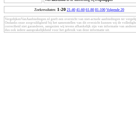
1-20
Zoekresultaten:
21-40
41-60
61-80
81-100
Volgende 20
VergelijkenVanAanbiedingen.nl geeft een overzicht van niet-actuele aanbiedingen ter vergeli
Ondanks onze zorgvuldigheid bij het samenstellen van dit overzicht kunnen wij de volledigh
correctheid niet garanderen, aangezien wij tevens afhankelijk zijn van informatie van anderen
dus ook iedere aansprakelijkheid voor het gebruik van deze informatie uit.