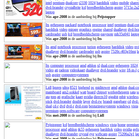
intel
pentium
dualcore
t2330
1024
harddisk
video
mobile
share
dvd-brander
crystalbrite
lcd
breedbeeldscherm
aspire
5715z-2a
laptop
Was
apr-2008
in de aanbieding bij
Prijstopper
Its
geheugen
packard
notebook
processor
intel
pentium
dual-co
harddisk
video
mirage
graphics
engine
shared
duallayer
dvd-br
cardreader
usb
lcd
breedbeeldscherm
easynote
mh35u041
lapto
Was
apr-2008
in de aanbieding bij
Its
Its
amd
notebook
processor
turion
geheugen
harddisk
video
nvi
duallayer
dvd-brander
cardreader
usb
aspire
7520c-403g16mi
l
Was
apr-2008
in de aanbieding bij
Its
Its
computer
processor
amd
athlon
xl
dual-core
geheugen
1024
video
ati
radeon
videokaart
duallayer
dvd-brander
wire
18-in-l
c
usb
aspire
computersystemen
Was
apr-2008
in de aanbieding bij
Its
Lidl
liggen
ultra
8521
highend
pc
miditower
amd
athlon
dual-co
mainboard
am2-sokkel
watt
board
chipset
werkgeheugen
sata
s
ata
tpm
ati
grafische
kaart
nvidia
directx10
gigabit
mbit
wireless
stick
dvd-brander
double
layer
dvd-rw
brandt
gangbare
cd
dvd-
dual
cd-r
dvd
dvd-r
dvd-rom
besturingssysteem
windows
vista
premium
oem-software
computersystemen
Was
mei-2008
in de aanbieding bij
Lidl
Prijstopper
lcd
breedbeeldscherm
windows
vista
home
premiu
processor
amd
athlon
tk55
geheugen
harddisk
video
nvidia
gefo
duallayer
dvd-brander
crystal
eye
webcam
aspire
75206a2g1
la
Was
mei-2008
in de aanbieding bij
Prijstopper