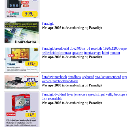
Paradigit
Was
apr-2008
in de aanbieding bij
Paradigit
Paradigit
breedbeeld
tft
e2403ws-b1
resolutie
1920x1200
respo
helderheid
cd
contrast
speakers
interface
vga
hdmi
monitor
Was
apr-2008
in de aanbieding bij
Paradigit
Paradigit
notebook
draadloos
keyboard
strakke
toetsenbord
erg
werken
notebookstandaard
Was
apr-2008
in de aanbieding bij
Paradigit
Paradigit
dvd
dual
layer
jewelcase
speed
simpel
veilig
backups
disk
recordable
Was
apr-2008
in de aanbieding bij
Paradigit