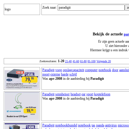
Zoek naar:
logo
Bekijk de actuele
par
Er zijn geen actuele aa
U ziet hieronder 
Hiermee krijgt u een indruk 
1-20
Zoekresultaten:
21-40
41-60
61-80
81-100
Volgende 20
Paradigit
voeg
opslagcapaciteit
computer
notebook
door
aanslui
poort
externe
harde
schijf
Was
apr-2008
in de aanbieding bij
Paradigit
Paradigit
sennheiser
headset
ear
sport
koptelefoon
Was
apr-2008
in de aanbieding bij
Paradigit
Paradigit
notebookbundel
notebook
tas
panda
antivirus
microso