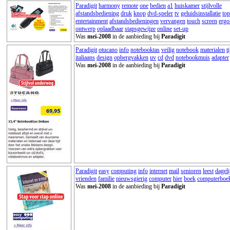
Paradigit
harmony
remote
one
bedien
a1
huiskamer
stijlvolle
afstandsbediening
druk
knop
dvd-speler
tv
geluidsinstallatie
top
entertainment
afstandsbedieningen
vervangen
touch
screen
erg
ontwerp
oplaadbaar
stapsgewijze
online
set-up
Was
mei-2008
in de aanbieding bij
Paradigit
Paradigit
otucano
info
notebooktas
veilig
notebook
materialen
t
italiaans
design
opbergvakken
uv
cd
dvd
notebookmuis
adapter
Was
mei-2008
in de aanbieding bij
Paradigit
Paradigit
easy
computing
info
internet
mail
senioren
leest
dageli
vrienden
familie
nieuwsgierig
computer
hier
boek
computerboe
Was
mei-2008
in de aanbieding bij
Paradigit