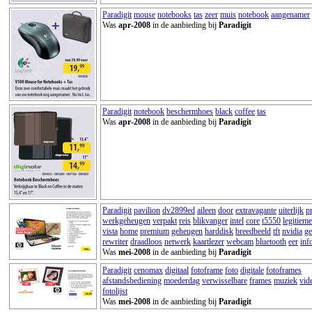
Paradigit
mouse
notebooks
tas
zeer
muis
notebook
aangenamer
Was
apr-2008
in de aanbieding bij
Paradigit
Paradigit
notebook
beschermhoes
black
coffee
tas
Was
apr-2008
in de aanbieding bij
Paradigit
Paradigit
pavilion
dv2899ed
aileen
door
extravagante
uiterlijk
p
werkgeheugen
verpakt
reis
blikvanger
intel
core
t5550
legitieme
vista
home
premium
geheugen
harddisk
breedbeeld
tft
nvidia
ge
rewriter
draadloos
netwerk
kaartlezer
webcam
bluetooth
eer
inf
Was
mei-2008
in de aanbieding bij
Paradigit
Paradigit
cenomax
digitaal
fotoframe
foto
digitale
fotoframes
afstandsbediening
moederdag
verwisselbare
frames
muziek
vid
fotolijst
Was
mei-2008
in de aanbieding bij
Paradigit