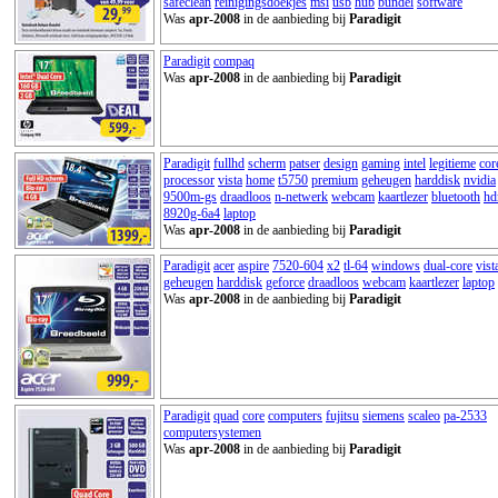
safeclean
reinigingsdoekjes
msi
usb
hub
bundel
software
Was
apr-2008
in de aanbieding bij
Paradigit
Paradigit
compaq
Was
apr-2008
in de aanbieding bij
Paradigit
Paradigit
fullhd
scherm
patser
design
gaming
intel
legitieme
cor
processor
vista
home
t5750
premium
geheugen
harddisk
nvidia
9500m-gs
draadloos
n-netwerk
webcam
kaartlezer
bluetooth
hd
8920g-6a4
laptop
Was
apr-2008
in de aanbieding bij
Paradigit
Paradigit
acer
aspire
7520-604
x2
tl-64
windows
dual-core
vist
geheugen
harddisk
geforce
draadloos
webcam
kaartlezer
laptop
Was
apr-2008
in de aanbieding bij
Paradigit
Paradigit
quad
core
computers
fujitsu
siemens
scaleo
pa-2533
computersystemen
Was
apr-2008
in de aanbieding bij
Paradigit