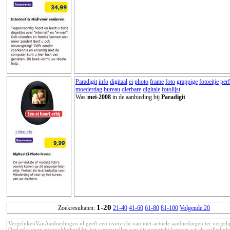
Paradigit
info
digitaal
ei
photo
frame
foto
grappige
fotoeitje
perf
moederdag
bureau
dierbare
digitale
fotolijst
Was
mei-2008
in de aanbieding bij
Paradigit
1-20
Zoekresultaten:
21-40
41-60
61-80
81-100
Volgende 20
VergelijkenVanAanbiedingen.nl geeft een overzicht van niet-actuele aanbiedingen ter vergeli
Ondanks onze zorgvuldigheid bij het samenstellen van dit overzicht kunnen wij de volledigh