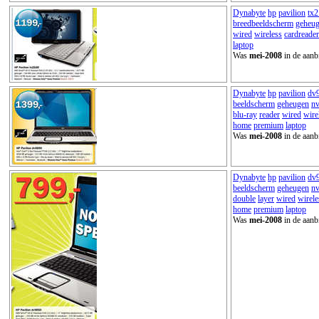
Dynabyte
hp
pavilion
tx
breedbeeldscherm
geheu
wired
wireless
cardreader
laptop
Was
mei-2008
in de aanb
Dynabyte
hp
pavilion
dv
beeldscherm
geheugen
nv
blu-ray
reader
wired
wire
home
premium
laptop
Was
mei-2008
in de aanb
Dynabyte
hp
pavilion
dv
beeldscherm
geheugen
nv
double
layer
wired
wirele
home
premium
laptop
Was
mei-2008
in de aanb