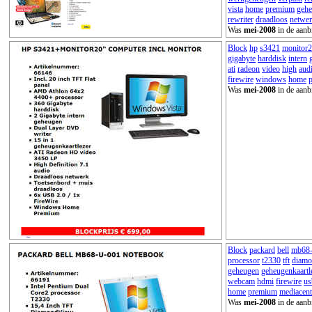
vista
home
premium
geh
rewriter
draadloos
netwe
Was
mei-2008
in de aanb
Block
hp
s3421
monitor
gigabyte
harddisk
intern
ati
radeon
video
high
aud
firewire
windows
home
Was
mei-2008
in de aanb
Block
packard
bell
mb68-
processor
t2330
tft
diam
geheugen
geheugenkaartl
webcam
hdmi
firewire
us
home
premium
mediacent
Was
mei-2008
in de aanb