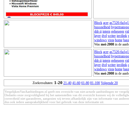
Block
acer
as7520-6a1g1
bussnelheid
hypertranspo
ddr-ii
intern
geheugen
vi
layer
dvd
writer
invilink
windows
vista
home
basi
Was
mei-2008
in de aanb
Block
acer
as7520-6a1g1
bussnelheid
hypertranspo
ddr-ii
intern
geheugen
vi
layer
dvd
writer
invilink
windows
vista
home
basi
Was
mei-2008
in de aanb
1-20
Zoekresultaten:
21-40
41-60
61-80
81-100
Volgende 20
VergelijkenVanAanbiedingen.nl geeft een overzicht van niet-actuele aanbiedingen ter vergeli
Ondanks onze zorgvuldigheid bij het samenstellen van dit overzicht kunnen wij de volledigh
correctheid niet garanderen, aangezien wij tevens afhankelijk zijn van informatie van anderen
dus ook iedere aansprakelijkheid voor het gebruik van deze informatie uit.