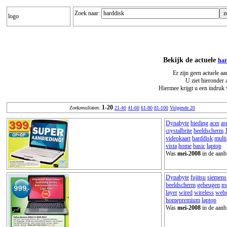
Zoek naar:
logo
Bekijk de actuele
har
Er zijn geen actuele a
U ziet hieronder 
Hiermee krijgt u een indruk 
1-20
Zoekresultaten:
21-40
41-60
61-80
81-100
Volgende 20
Dynabyte
bieding
acer
as
crystalbrite
beeldscherm
videokaart
harddisk
multi
vista
home
basic
laptop
Was
mei-2008
in de aanb
Dynabyte
fujitsu
siemens
beeldscherm
geheugen
nv
layer
wired
wireless
web
homepremium
laptop
Was
mei-2008
in de aanb