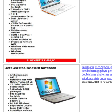
Block
acer
as7520g-503
beeldscherm
gigabyte
ge
double
layer
dvd
writer
c
windows
vista
home
pre
Was
mei-2008
in de aanb