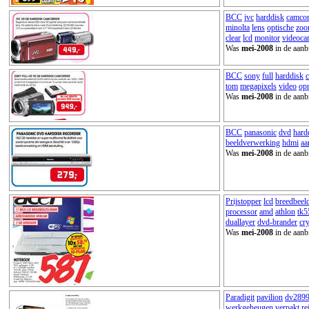
BCC
jvc
harddisk
camcor
minolta
lens
optische
zo
clear
lcd
monitor
videoca
Was
mei-2008
in de aanb
BCC
sony
full
harddisk
tom
megapixels
video
op
Was
mei-2008
in de aanb
BCC
panasonic
dvd
hard
beeldverwerking
hdmi
aa
Was
mei-2008
in de aanb
Prijstopper
lcd
breedbeel
processor
amd
athlon
tk5
duallayer
dvd-brander
cry
Was
mei-2008
in de aanb
Paradigit
pavilion
dv289
werkgeheugen
verpakt
re