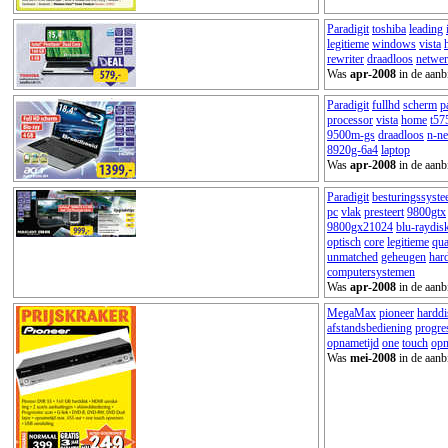
Paradigit
toshiba
leading
legitieme
windows
vista
rewriter
draadloos
netwe
Was
apr-2008
in de aanb
Paradigit
fullhd
scherm
p
processor
vista
home
t57
9500m-gs
draadloos
n-n
8920g-6a4
laptop
Was
apr-2008
in de aanb
Paradigit
besturingssyst
pc
vlak
presteert
9800gtx
9800gx21024
blu-raydis
optisch
core
legitieme
qu
unmatched
geheugen
har
computersystemen
Was
apr-2008
in de aanb
MegaMax
pioneer
harddi
afstandsbediening
progre
opnametijd
one
touch
op
Was
mei-2008
in de aanb