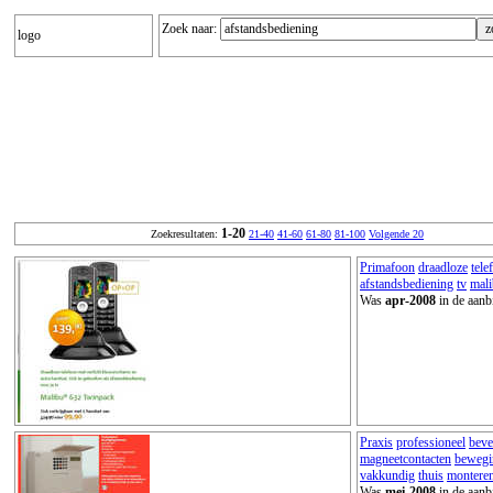
Zoek naar:
logo
1-20
Zoekresultaten:
21-40
41-60
61-80
81-100
Volgende 20
Primafoon
draadloze
tele
afstandsbediening
tv
mal
Was
apr-2008
in de aanb
Praxis
professioneel
beve
magneetcontacten
bewegi
vakkundig
thuis
montere
Was
mei-2008
in de aanb