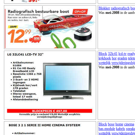
Blokker
radiografisch
bo
Was
mei-2008
in de aanb
Block
32lc41
lcd-tv
read
kijkhoek
hor
graden
telet
wettelijk
verwijderingsbi
Was
mei-2008
in de aanb
Block
bose
home
cinema
bas-module
kabels
speak
wettelijk
verwijderingsbi