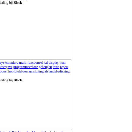
ieding bij
Block
system
micro
multi-functioneel
lcd
display
watt
weergave
programmeerbaar
geheugen
intro
repeat
boost
hoofdtelefoon
aansluiting
afstandsbediening
ieding bij
Block