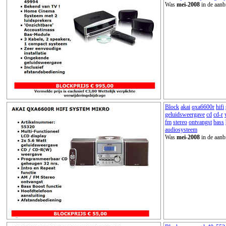
Was
mei-2008
in de aanb
Block
akai
qxa6600r
hifi
geluidsweergave
cd
cd-r
fm
stereo
ontvangst
bass
audiosysteem
Was
mei-2008
in de aanb