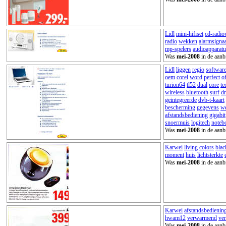
Lidl
mini-hifiset
cd-radi
radio
wekken
alarmsigna
mp-spelers
audioapparatu
Was
mei-2008
in de aanb
Lidl
liggen
regio
softwar
oem
corel
word
perfect
of
turion64
tl52
dual
core
te
wireless
bluetooth
surf
d
geintegreerde
dvb-t-kaart
bescherming
gegevens
w
afstandsbediening
gigabit
snoermuis
logitech
noteb
Was
mei-2008
in de aanb
Karwei
living
colors
blac
moment
huis
lichtsterkte
Was
mei-2008
in de aanb
Karwei
afstandsbedienin
hwam12
verwarmend
ve
Was
mei-2008
in de aanb