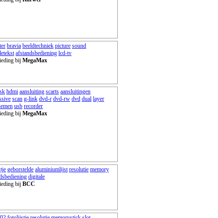
ter
bravia
beeldtechniek
picture
sound
letekst
afstandsbediening
lcd-tv
ieding bij
MegaMax
sk
hdmi
aansluiting
scarts
aansluitingen
ssive
scan
g-link
dvd-r
dvd-rw
dvd
dual
layer
nemen
usb
recorder
ieding bij
MegaMax
tje
geborstelde
aluminiumlijst
resolutie
memory
dsbediening
digitale
ieding bij
BCC
502
fotolijstje
resolutie
memorystick
slot