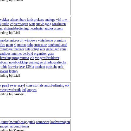
owekker
afneembare
luidsprekers
analoge
vhf
mw-
al
radio
cd
vermogen
watt
aux-ingang
aansluiten
ur
afstandsbediening
netadapter
audiosysteem
ieding bij
Lidl
epakket
microsoft
windows
vista
home
premium
fice
paint
xl
marco
polo
euroroute
notebook
amd
chnologie
features
sata
schijf
zeer
geheugen
rpm
raadloos
internet
verbind
organizer
gsm
lievelingsprogramma
vilt
vingerafdruklezer
ebcam
notebookklep
geintegreerd
radiografische
mbit
firewire
ieee
1394a
modem
optische
usb-
ooktas
laptop
ieding bij
Lidl
k
pearl
zwart
acryl
kunststof
afstandsbediening
eik
energieverbruik
led
lampen
ieding bij
Karwei
g
timer
hwam9
easy
quick
connector
koelvermogen
rmogen
airconditioner
ieding bij
Karwei