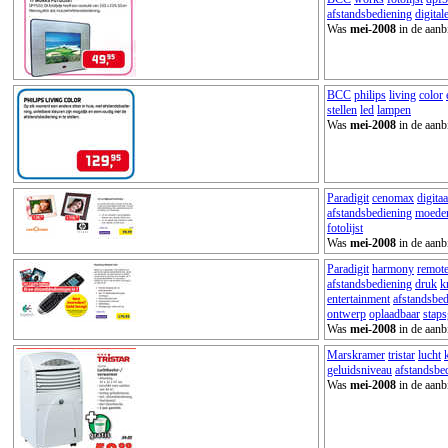
afstandsbediening
digital
Was
mei-2008
in de aanb
BCC
philips
living
color
stellen
led
lampen
Was
mei-2008
in de aanb
Paradigit
cenomax
digitaa
afstandsbediening
moede
fotolijst
Was
mei-2008
in de aanb
Paradigit
harmony
remot
afstandsbediening
druk
k
entertainment
afstandsbe
ontwerp
oplaadbaar
staps
Was
mei-2008
in de aanb
Marskramer
tristar
lucht
geluidsniveau
afstandsbe
Was
mei-2008
in de aanb