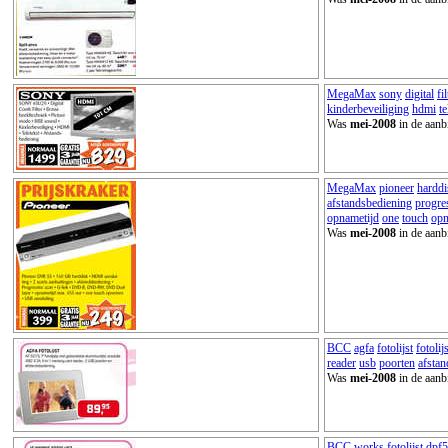
MegaMax
sony
digital
fil
kinderbeveiliging
hdmi
te
Was
mei-2008
in de aanb
MegaMax
pioneer
harddi
afstandsbediening
progre
opnametijd
one
touch
op
Was
mei-2008
in de aanb
BCC
agfa
fotolijst
fotolijs
reader
usb
poorten
afstan
Was
mei-2008
in de aanb
BCC
works
fotolijst
dpf