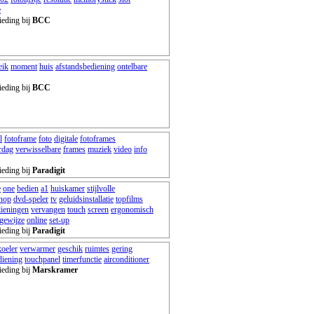
e
ieding bij
BCC
eik
moment
huis
afstandsbediening
ontelbare
ieding bij
BCC
l
fotoframe
foto
digitale
fotoframes
rdag
verwisselbare
frames
muziek
video
info
ieding bij
Paradigit
e
one
bedien
a1
huiskamer
stijlvolle
nop
dvd-speler
tv
geluidsinstallatie
topfilms
dieningen
vervangen
touch
screen
ergonomisch
gewijze
online
set-up
ieding bij
Paradigit
koeler
verwarmer
geschik
ruimtes
gering
diening
touchpanel
timerfunctie
airconditioner
ieding bij
Marskramer