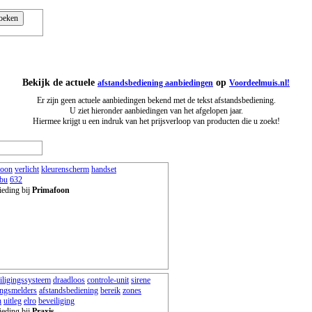
Bekijk de actuele
op
afstandsbediening aanbiedingen
Voordeelmuis.nl!
Er zijn geen actuele aanbiedingen bekend met de tekst afstandsbediening.
U ziet hieronder aanbiedingen van het afgelopen jaar.
Hiermee krijgt u een indruk van het prijsverloop van producten die u zoekt!
foon
verlicht
kleurenscherm
handset
ibu
632
ieding bij
Primafoon
iligingssysteem
draadloos
controle-unit
sirene
ngsmelders
afstandsbediening
bereik
zones
n
uitleg
elro
beveiliging
ieding bij
Praxis