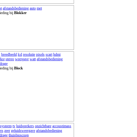
ot
afstandsbediening
auto
met
ieding bij
Blokker
y
breedbeeld
lcd
resolutie
pixels
scart
hdmi
ekst
stereo
weergave
watt
afstandsbediening
jdrage
ieding bij
Block
systeem
tv
luidsprekers
onzichtbare
accoustimass
ers
zeer
geluidsweergave
afstandsbediening
jdrage
thuisbioscoop