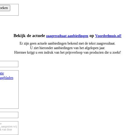
Bekijk de actuele
op
zaagresultaat aanbiedingen
Voordeelmuis.nl!
Er zijn geen actuele aanbiedingen bekend met de tekst zaagresultaat.
U ziet hieronder aanbiedingen van het afgelopen jaar.
Hiermee krijgt u een indruk van het prijsverloop van producten die u zoekt!
tie
aagbladen
ze
, aangezien wij
ik van deze