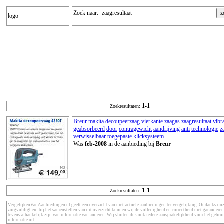
Zoek naar:
logo
1-1
Zoekresultaten:
Breur
makita
decoupeerzaag
vierkante
zaagas
zaagresultaat
vibra
geabsorbeerd
door
contragewicht
aandrijving
anti
technologie
z
verwisselbaar
toegepaste
klicksysteem
Was
feb-2008
in de aanbieding bij
Breur
1-1
Zoekresultaten:
VergelijkenVanAanbiedingen.nl geeft een overzicht van niet-actuele aanbiedingen ter vergelijking. Ondanks on
zorgvuldigheid bij het samenstellen van dit overzicht kunnen wij de volledigheid en correctheid niet garanderen
tevens afhankelijk zijn van informatie van anderen. Wij sluiten dus ook iedere aansprakelijkheid voor het gebru
informatie uit.