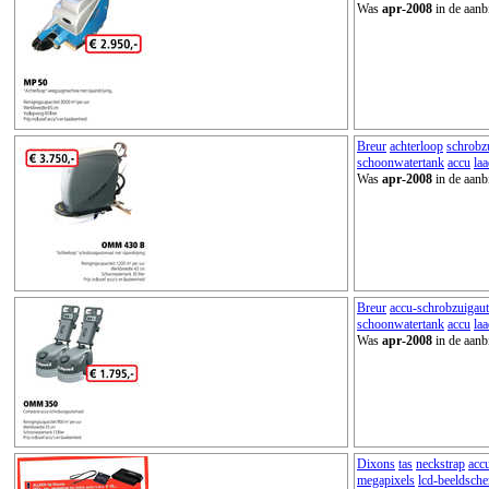
Was
apr-2008
in de aanb
Breur
achterloop
schrobz
schoonwatertank
accu
la
Was
apr-2008
in de aanb
Breur
accu-schrobzuigau
schoonwatertank
accu
la
Was
apr-2008
in de aanb
Dixons
tas
neckstrap
acc
megapixels
lcd-beeldsch