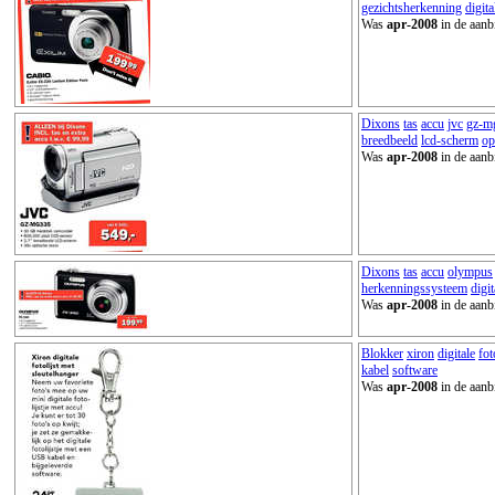
gezichtsherkenning
digita
Was
apr-2008
in de aanb
Dixons
tas
accu
jvc
gz-m
breedbeeld
lcd-scherm
op
Was
apr-2008
in de aanb
Dixons
tas
accu
olympus
herkenningssysteem
digit
Was
apr-2008
in de aanb
Blokker
xiron
digitale
fot
kabel
software
Was
apr-2008
in de aanb