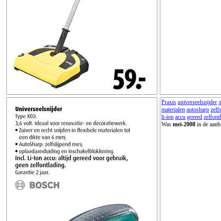
Praxis
universeelsnijder
materialen
autosharp
zelf
li-ion
accu
gereed
zelfont
Was
mei-2008
in de aanb