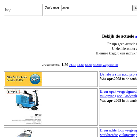
Zoek naar:
logo
Bekijk de actuele
a
Er zijn geen actuele
U ziet hieronder 
Hiermee krijgt u een indruk 
1-20
Zoekresultaten:
21-40
41-60
61-80
81-100
Volgende 20
Dynabyte
slim
accu
psp
a
Was
apr-2008
in de aanb
Breur
opzit
veegzuigmach
vuilopvang
accu
laadeenh
Was
apr-2008
in de aanb
Breur
achterloop
veegzui
werkbreedte
vuilopvang