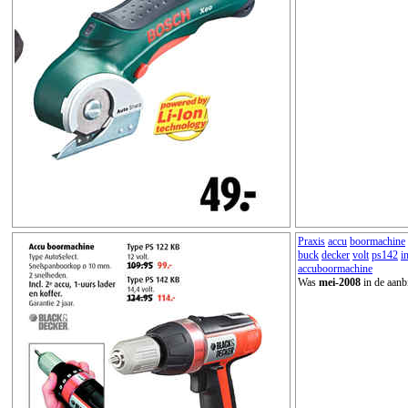
Praxis
accu
boormachine
buck
decker
volt
ps142
i
accuboormachine
Was
mei-2008
in de aanb