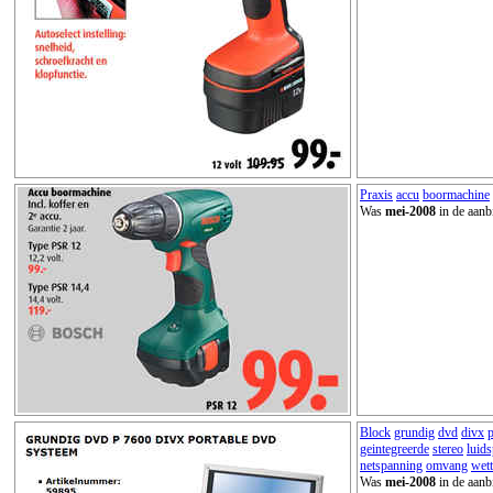
Praxis
accu
boormachine
Was
mei-2008
in de aanb
Block
grundig
dvd
divx
p
geintegreerde
stereo
luid
netspanning
omvang
wett
Was
mei-2008
in de aanb