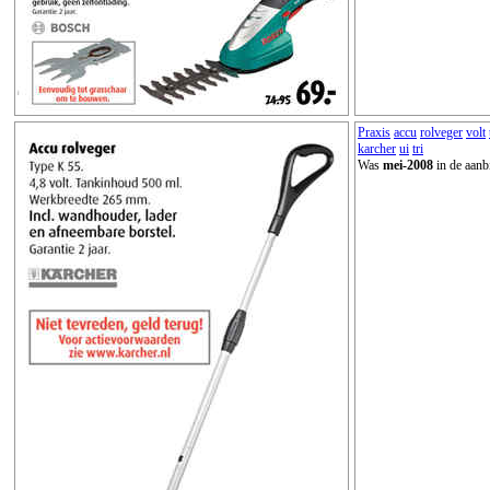
Praxis
accu
rolveger
volt
karcher
ui
tri
Was
mei-2008
in de aanb