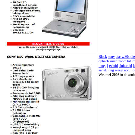
Block
sony
dsc-w80s
dig
optisch
smart
zoom
bit
im
mpeg1
geluid
sluitertijd
l
aansluiting
weegt
accu
fo
Was
mei-2008
in de aanb