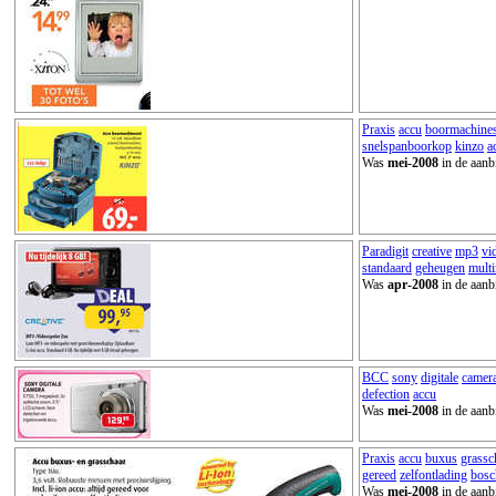
Praxis
accu
boormachines
snelspanboorkop
kinzo
a
Was
mei-2008
in de aanb
Paradigit
creative
mp3
vi
standaard
geheugen
multi
Was
apr-2008
in de aanb
BCC
sony
digitale
camer
defection
accu
Was
mei-2008
in de aanb
Praxis
accu
buxus
grassc
gereed
zelfontlading
bosc
Was
mei-2008
in de aanb