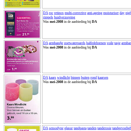
DA
roc
retinox
multi-corrective
anti-ageing
moisturiser
day
nig
rimpels
huidverzorging
Was
mei-2008
in de aanbieding bij
DA
DA
armbandje
zoetwaterparels
halfedelstenen
voile
tasje
armba
Was
mei-2008
in de aanbieding bij
DA
DA
kaars
windlicht
binnen
buiten
rond
kaarsen
Was
mei-2008
in de aanbieding bij
DA
DA
sensodyne
glasur
tandpasta
tanden
tanderosie
tandgevoelig