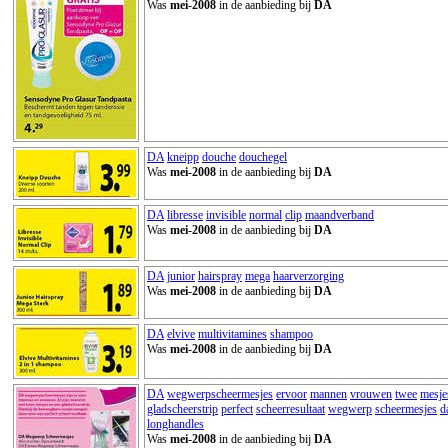
Was
mei-2008
in de aanbieding bij
DA
DA
kneipp
douche
douchegel
Was
mei-2008
in de aanbieding bij
DA
DA
libresse
invisible
normal
clip
maandverband
Was
mei-2008
in de aanbieding bij
DA
DA
junior
hairspray
mega
haarverzorging
Was
mei-2008
in de aanbieding bij
DA
DA
elvive
multivitamines
shampoo
Was
mei-2008
in de aanbieding bij
DA
DA
wegwerpscheermesjes
ervoor
mannen
vrouwen
twee
mesje
gladscheerstrip
perfect
scheerresultaat
wegwerp
scheermesjes
d
longhandles
Was
mei-2008
in de aanbieding bij
DA