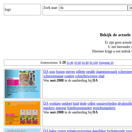
Zoek naar:
logo
Bekijk de actuele
Er zijn geen actuel
U ziet hieronder 
Hiermee krijgt u een indruk 
1-20
Zoekresultaten:
21-40
41-60
61-80
81-100
Volgende 20
DA
sion
fusion
mesjes
gillette
stealth
championspack
scheermes
scheerappaiaat
coating
scheerbeweging
glad
Was
mei-2008
in de aanbieding bij
DA
DA
werking
ontdoet
huid
dode
cellen
onzuiverheden
afvalstoff
maskers
masque
frambozenmasker
gezichtsmaskers
Was
mei-2008
in de aanbieding bij
DA
DA
halve
expert
gelaatsverzorging
dagelijkse
hydraterende
verz