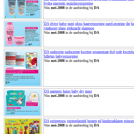
hydra
energetic
gezichtsverzorging
Was
mei-2008
in de aanbieding bij
DA
DA
elvive
halve
nutri
gloss
haarverzorging
parel-proteine
die
ha
vitaliseert
glans
zijdezacht
shampoo
Was
mei-2008
in de aanbieding bij
DA
DA
sudocrem
sudocreme
kwetste
sesamstraat
dvd
rode
kwetsb
billetjes
babyverzorging
Was
mei-2008
in de aanbieding bij
DA
DA
pampers
luiers
baby
dry
maxi
Was
mei-2008
in de aanbieding bij
DA
DA
springtouw
springelastiek
houten
tol
kinderzaklamp
prince
Was
mei-2008
in de aanbieding bij
DA