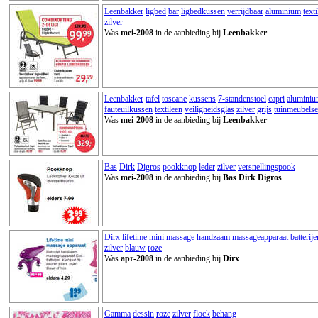
Leenbakker
ligbed
bar
ligbedkussen
verrijdbaar
aluminium
text
zilver
Was
mei-2008
in de aanbieding bij
Leenbakker
Leenbakker
tafel
toscane
kussens
7-standenstoel
capri
alumini
fauteuilkussen
textileen
veiligheidsglas
zilver
grijs
tuinmeubelse
Was
mei-2008
in de aanbieding bij
Leenbakker
Bas
Dirk
Digros
pookknop
leder
zilver
versnellingspook
Was
mei-2008
in de aanbieding bij
Bas Dirk Digros
Dirx
lifetime
mini
massage
handzaam
massageapparaat
batterije
zilver
blauw
roze
Was
apr-2008
in de aanbieding bij
Dirx
Gamma
dessin
roze
zilver
flock
behang