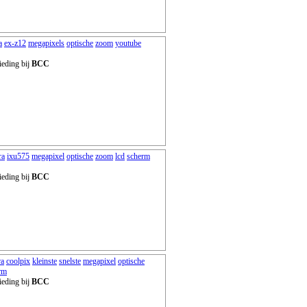
a
ex-z12
megapixels
optische
zoom
youtube
ieding bij
BCC
ra
ixu575
megapixel
optische
zoom
lcd
scherm
ieding bij
BCC
ra
coolpix
kleinste
snelste
megapixel
optische
rm
ieding bij
BCC