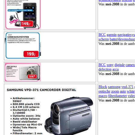
Was
mei-2008
in de aanb
BCC
garmin
navigatiesy
scherm
batterijlevensduur
Was
mei-2008
in de aanb
BCC
sony
digitale
camer
defection
accu
Was
mei-2008
in de aanb
Block
samsung
vpd-371
optische
zoom
auto
white
macro
filterdiameter
vide
Was
mei-2008
in de aanb