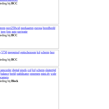
ieding bij
BCC
steem
nuvi250wid
meekaarten
europa
breedbeeld
jpeg
foto
auto
navigatie
ieding bij
BCC
a
5750
megapixel
optischezoom
lcd
scherm
face
ieding bij
BCC
camcorder
digital
pixels
ccd
lcd
scherm
sluitertijd
balance
beeld
stabilisator
opnemen
mini-dv
wide
ocamera
ieding bij
Block