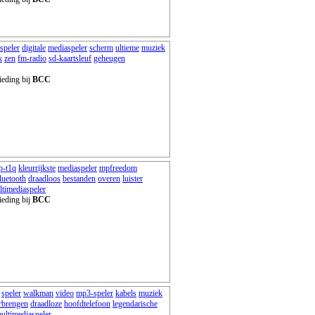
speler
digitale
mediaspeler
scherm
ultieme
muziek
k
zen
fm-radio
sd-kaartsleuf
geheugen
ieding bij
BCC
p-t1q
kleurrijkste
mediaspeler
mpfreedom
luetooth
draadloos
bestanden
overen
luister
timediaspeler
ieding bij
BCC
speler
walkman
video
mp3-speler
kabels
muziek
rbrengen
draadloze
hoofdtelefoon
legendarische
ultimediaspeler