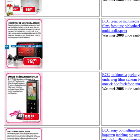
BCC
creative
multimedia
films
foto
uitje
bibliothee
multimediaspeler
Was
mei-2008
in de aanb
BCC
multimedia
speler
y
onderweg
films
scherm
b
muziek
hoofdtelefoon
mul
Was
mei-2008
in de aanb
BCC
sony
ob
multimedia
kopieren
indeling
die
ove
geluidskwaliteit
scherm
m