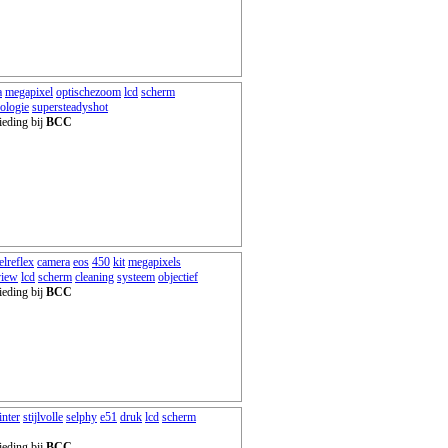
a
megapixel
optischezoom
lcd
scherm
ologie
supersteadyshot
ieding bij
BCC
elreflex
camera
eos
450
kit
megapixels
view
lcd
scherm
cleaning
systeem
objectief
ieding bij
BCC
inter
stijlvolle
selphy
e51
druk
lcd
scherm
ieding bij
BCC