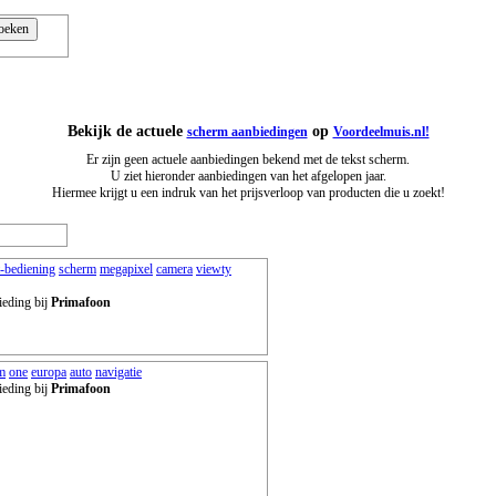
Bekijk de actuele
op
scherm aanbiedingen
Voordeelmuis.nl!
Er zijn geen actuele aanbiedingen bekend met de tekst scherm.
U ziet hieronder aanbiedingen van het afgelopen jaar.
Hiermee krijgt u een indruk van het prijsverloop van producten die u zoekt!
t-bediening
scherm
megapixel
camera
viewty
ieding bij
Primafoon
m
one
europa
auto
navigatie
ieding bij
Primafoon