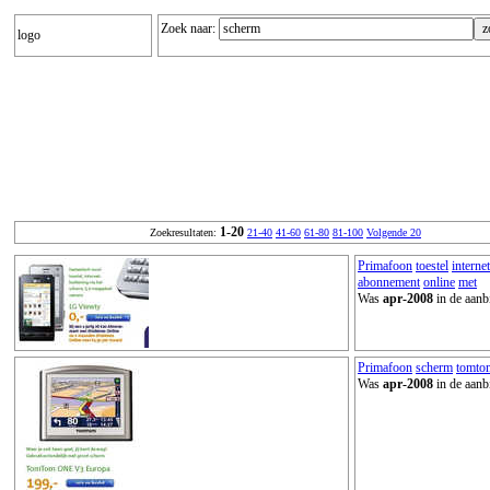
Zoek naar:
logo
1-20
Zoekresultaten:
21-40
41-60
61-80
81-100
Volgende 20
Primafoon
toestel
interne
abonnement
online
met
Was
apr-2008
in de aanb
Primafoon
scherm
tomto
Was
apr-2008
in de aanb