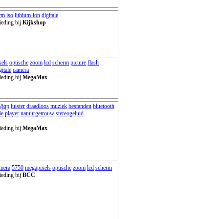
rm
iso
lithium-ion
digitale
ieding bij
Kijkshop
xels
optische
zoom
lcd
scherm
picture
flash
gitale
camera
ieding bij
MegaMax
2jqp
luister
draadloos
muziek
bestanden
bluetooth
ie
player
natuurgetrouw
stereogeluid
ieding bij
MegaMax
mera
5750
megapixels
optische
zoom
lcd
scherm
ieding bij
BCC