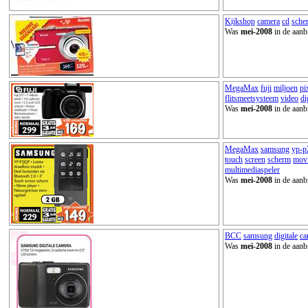
Kijkshop
camera
cd
sche
Was
mei-2008
in de aanb
MegaMax
fuji
miljoen
pi
flitsmeetsysteem
video
di
Was
mei-2008
in de aanb
MegaMax
samsung
yp-p
touch
screen
scherm
mov
multimediaspeler
Was
mei-2008
in de aanb
BCC
samsung
digitale
ca
Was
mei-2008
in de aanb