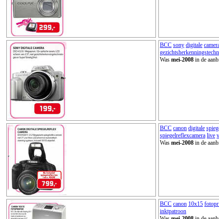
BCC
sony
digitale
camer
gezichtsherkenningstechn
Was
mei-2008
in de aanb
BCC
canon
digitale
spieg
spiegelreflexcamera
live
Was
mei-2008
in de aanb
BCC
canon
10x15
fotopr
inktpatroon
Was
mei-2008
in de aanb