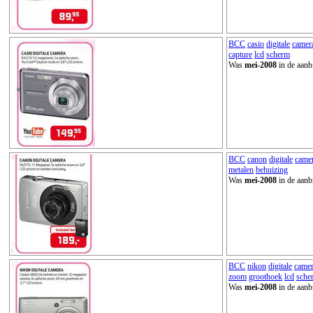
BCC
casio
digitale
camer
capture
lcd
scherm
Was
mei-2008
in de aanb
BCC
canon
digitale
came
metalen
behuizing
Was
mei-2008
in de aanb
BCC
nikon
digitale
came
zoom
groothoek
lcd
sche
Was
mei-2008
in de aanb