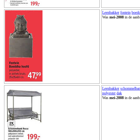
Leenbakker
fontein
boed
Was
mei-2008
in de aanb
Leenbakker
schommelba
polyester
dak
Was
mei-2008
in de aanb