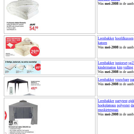
Was
mei-2008
in de aanb
Leenbakker
hoofdkussen
katoen
Was
mei-2008
in de aanb
Leenbakker
juniorset
sg2
kindermatras
kim
vulling
Was
mei-2008
in de aanb
Leenbakker
vouwbare
pa
Was
mei-2008
in de aanb
Leenbakker
partytent
zijd
hoekplateaus
polyester
d
muskietengaas
Was
mei-2008
in de aanb