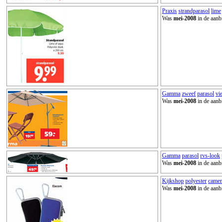
Praxis
strandparasol
lime
Was
mei-2008
in de aanb
Gamma
zweef
parasol
vi
Was
mei-2008
in de aanb
Gamma
parasol
rvs-look
Was
mei-2008
in de aanb
Kijkshop
polyester
camer
Was
mei-2008
in de aanb