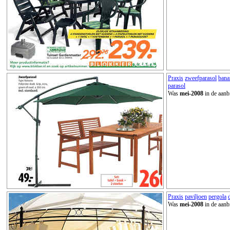
Praxis
zweefparasol
bana
parasol
Was
mei-2008
in de aanb
Praxis
paviljoen
pergola
Was
mei-2008
in de aanb