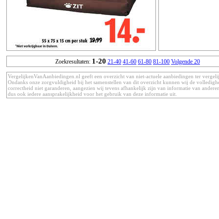
1-20
Zoekresultaten:
21-40
41-60
61-80
81-100
Volgende 20
VergelijkenVanAanbiedingen.nl geeft een overzicht van niet-actuele aanbiedingen ter vergeli
Ondanks onze zorgvuldigheid bij het samenstellen van dit overzicht kunnen wij de volledigh
correctheid niet garanderen, aangezien wij tevens afhankelijk zijn van informatie van anderen
dus ook iedere aansprakelijkheid voor het gebruik van deze informatie uit.