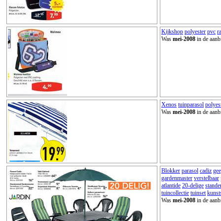
Kijkshop
polyester
pvc
r
Was
mei-2008
in de aanb
Xenos
tuinparasol
polyes
Was
mei-2008
in de aanb
Blokker
parasol
cadiz
ge
gardenmaster
verstelbaar
atlantide
20-delige
stande
tuincollectie
tuinset
kunst
Was
mei-2008
in de aanb