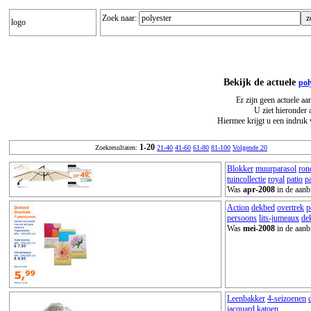
Zoek naar:
logo
Bekijk de actuele
pol
Er zijn geen actuele aa
U ziet hieronder 
Hiermee krijgt u een indruk 
1-20
Zoekresultaten:
21-40
41-60
61-80
81-100
Volgende 20
Blokker
muurparasol
ron
tuincollectie
royal
patio
p
Was
apr-2008
in de aanb
Action
dekbed
overtrek
p
persoons
lits-jumeaux
de
Was
mei-2008
in de aanb
Leenbakker
4-seizoenen
jacquard
katoen