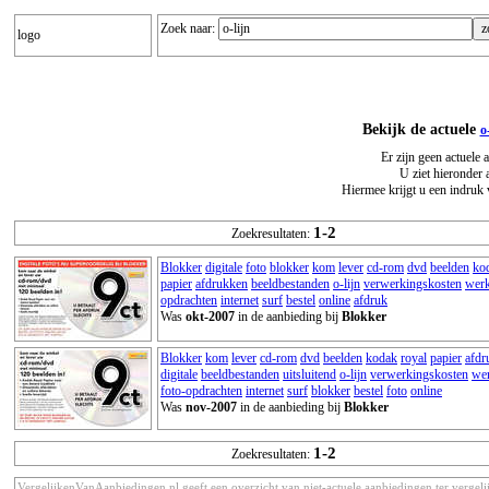
Zoek naar:
logo
Bekijk de actuele
o
Er zijn geen actuele 
U ziet hieronder 
Hiermee krijgt u een indruk 
1-2
Zoekresultaten:
Blokker
digitale
foto
blokker
kom
lever
cd-rom
dvd
beelden
ko
papier
afdrukken
beeldbestanden
o-lijn
verwerkingskosten
wer
opdrachten
internet
surf
bestel
online
afdruk
Was
okt-2007
in de aanbieding bij
Blokker
Blokker
kom
lever
cd-rom
dvd
beelden
kodak
royal
papier
afdr
digitale
beeldbestanden
uitsluitend
o-lijn
verwerkingskosten
we
foto-opdrachten
internet
surf
blokker
bestel
foto
online
Was
nov-2007
in de aanbieding bij
Blokker
1-2
Zoekresultaten:
VergelijkenVanAanbiedingen.nl geeft een overzicht van niet-actuele aanbiedingen ter vergeli