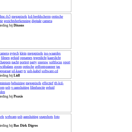
dmc-fs5
megapixels
lcd-beeldscherm
optische
tie
gezichtsherkenning
digitale
camera
ieding bij
Dixons
camera
nytech
klein
megapixels
iso-waardes
filmen
geluid
opnames
tegenlicht
kaarslicht
chappen
nacht
portret
party
sneeuw
softfocus
sport
witbalans
zoom
optische
zelfontspanner
tas
apparaat
sd-kaart
tv
usb-kabel
software-cd
ieding bij
Lidl
uminium
behuizing
megapixels
effectief
tft-lcd-
oom
usb
v-aansluiting
filmfunctie
geluid
nden
ieding bij
Praxis
els
webcam
usb
aansluiting
snapshots
foto
ieding bij
Bas Dirk Digros