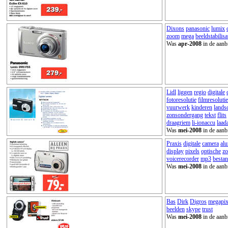
Dixons
panasonic
lumix
zoom
mega
beeldstabilisa
Was
apr-2008
in de aanb
Lidl
liggen
regio
digitale
fotoresolutie
filmresolutie
vuurwerk
kinderen
lands
zonsondergang
tekst
flits
draagriem
li-ionaccu
laad
Was
mei-2008
in de aanb
Praxis
digitale
camera
al
display
pixels
optische
z
voicerecorder
mp3
besta
Was
mei-2008
in de aanb
Bas
Dirk
Digros
megapix
beelden
skype
trust
Was
mei-2008
in de aanb