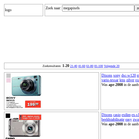
Zoek naar:
logo
1-20
Zoekresultaten:
21-40
41-60
61-80
81-100
Volgende 20
Dixons
sony
dsc-w120
m
vario-tessar
lens
zilver
ro
Was
apr-2008
in de aanb
Dixons
casio
exilim
ex-s
beeldstabilisatie
easy
zwa
Was
apr-2008
in de aanb