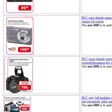
BCC
casio
digitale
camer
capture
lcd
scherm
Was
mei-2008
in de aanb
BCC
canon
digitale
spieg
spiegelreflexcamera
live
Was
mei-2008
in de aanb
BCC
sony
full
harddisk
tom
megapixels
video
op
Was
mei-2008
in de aanb