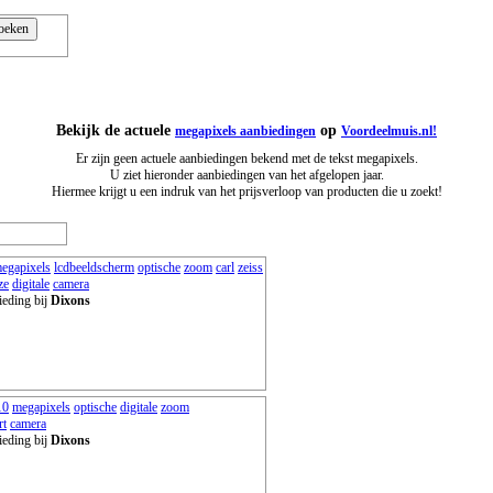
Bekijk de actuele
op
megapixels aanbiedingen
Voordeelmuis.nl!
Er zijn geen actuele aanbiedingen bekend met de tekst megapixels.
U ziet hieronder aanbiedingen van het afgelopen jaar.
Hiermee krijgt u een indruk van het prijsverloop van producten die u zoekt!
egapixels
lcdbeeldscherm
optische
zoom
carl
zeiss
ze
digitale
camera
ieding bij
Dixons
10
megapixels
optische
digitale
zoom
rt
camera
ieding bij
Dixons