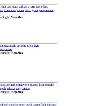
o
high
sensitivity
carl
zeiss
vario-tessar
lens
art
lcd-scherm
zoeker
intern
geheugen
opnamen
ieding bij
MegaMax
hot
megapixels
optische
zoom
digic
tale
camera
ieding bij
MegaMax
ixels
iso
high
sensitivity
opnamen
licht
optische
iegids
scherm
sony
camera
ieding bij
MegaMax
oothoek
optische
zoom
touch
screen
flash
animatie