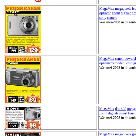
MegaMax
megapixels
is
optische
zoom
digitale
sm
sony
camera
Was
mei-2008
in de aanb
MegaMax
canon
powers
opnamemethoden
lcd
digi
Was
mei-2008
in de aanb
MegaMax
dsc-s65
megap
zoom
digitale
smart
funct
Was
mei-2008
in de aanb
MegaMax
megapixels
gr