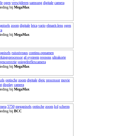
de
ogen
verwijderen
samsung
digitale
camera
ieding bij
MegaMax
apixels
zoom
digitale
leica
vario
elmarit-lens
ogen
ra
ieding bij
MegaMax
apixels
ruisniveaus
continu-opnamen
rkingsprocessor
af-systeem
respons
ultrakorte
gencorrectie
spiegelreflexcamera
ieding bij
MegaMax
els
optische
zoom
digitale
digic
processor
movie
ht
display
camera
ieding bij
MegaMax
mera
5750
megapixels
optische
zoom
lcd
scherm
ieding bij
BCC