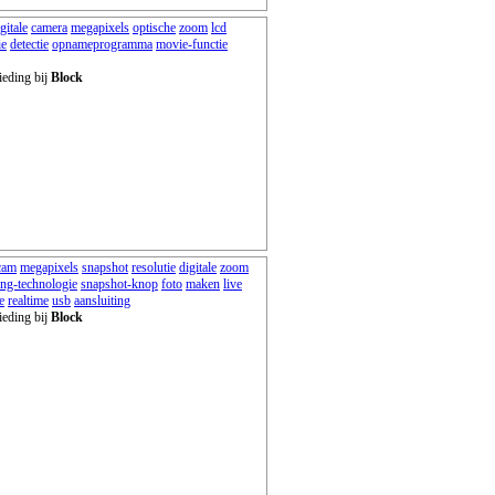
gitale
camera
megapixels
optische
zoom
lcd
ie
detectie
opnameprogramma
movie-functie
ieding bij
Block
cam
megapixels
snapshot
resolutie
digitale
zoom
ing-technologie
snapshot-knop
foto
maken
live
e
realtime
usb
aansluiting
ieding bij
Block