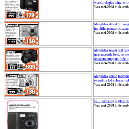
wereldreisgids
slimme
ro
Was
mei-2008
in de aanb
MegaMax
dmc-fx10
meg
invulflits
panasonic
came
Was
mei-2008
in de aanb
MegaMax
nikon
d80
meg
geavanceerde
beeldverwe
ontspanvertraging
rode-o
Was
mei-2008
in de aanb
MegaMax
canon
megapix
recording
lcd-scherm
nig
Was
mei-2008
in de aanb
BCC
samsung
digitale
ca
Was
mei-2008
in de aanb