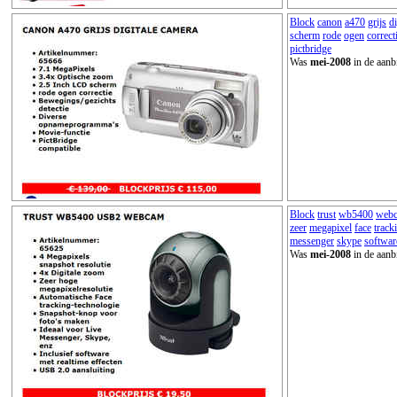
Block
canon
a470
grijs
di
scherm
rode
ogen
correct
pictbridge
Was
mei-2008
in de aanb
Block
trust
wb5400
web
zeer
megapixel
face
track
messenger
skype
softwar
Was
mei-2008
in de aanb