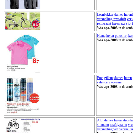
Leenbakker
dames
herenf
versnelling
revoshift
vers
remkracht
heren
axa
slot
Was
apr-2008
in de aanb
Hema
heren
poloshirt
kat
Was
apr-2008
in de aanb
Etos
gillette
dames
heren
satin
care
oceania
Was
apr-2008
in de aanb
Aldi
dames
heren
stadsfi
shimano
naafdynamo
vre
versnellingnaaf
versnelli