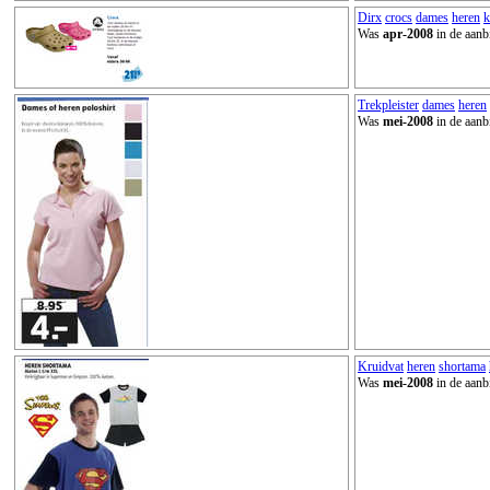
Dirx
crocs
dames
heren
k
Was
apr-2008
in de aanb
Trekpleister
dames
heren
Was
mei-2008
in de aanb
Kruidvat
heren
shortama
Was
mei-2008
in de aanb