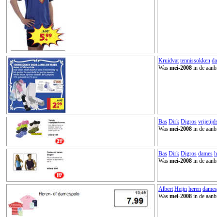
Kruidvat
tennissokken
d
Was
mei-2008
in de aanb
Bas
Dirk
Digros
vrijetij
Was
mei-2008
in de aanb
Bas
Dirk
Digros
dames
h
Was
mei-2008
in de aanb
Albert
Heijn
heren
dames
Was
mei-2008
in de aanb