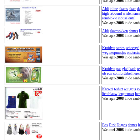
Was
apr-2008
in de aanb
Aldi
inline
skates
skate
d
high
rebound
wielen
snel
remblokje
inbussleutel
Was
apr-2008
in de aanb
Aldi
skatesokken
dames
Was
apr-2008
in de aanb
Kruidvat
series
scheergel
wegwerpmesjes
ondersta
Was
apr-2008
in de aanb
Kruidvat
pas
glad
kade
t
ob
eon
comfortlabel
here
Was
apr-2008
in de aanb
Karwei
t-shirt
wit
grijs
z
lichtblauw
lengtemaat
her
Was
apr-2008
in de aanb
Bas
Dirk
Digros
dames
h
Was
mei-2008
in de aanb