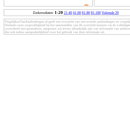
1-20
Zoekresultaten:
21-40
41-60
61-80
81-100
Volgende 20
VergelijkenVanAanbiedingen.nl geeft een overzicht van niet-actuele aanbiedingen ter vergeli
Ondanks onze zorgvuldigheid bij het samenstellen van dit overzicht kunnen wij de volledigh
correctheid niet garanderen, aangezien wij tevens afhankelijk zijn van informatie van anderen
dus ook iedere aansprakelijkheid voor het gebruik van deze informatie uit.