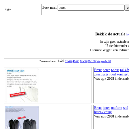
Zoek naar:
logo
Bekijk de actuele
h
Er zijn geen actuele 
U ziet hieronder 
Hiermee krijgt u een indruk 
1-20
Zoekresultaten:
21-40
41-60
61-80
81-100
Volgende 20
Breur
heren
t-shirt
ro145
zwart
grijs
rood
konings
Was
apr-2008
in de aanb
Breur
heren
uniform
wol
herenkleding
Was
apr-2008
in de aanb