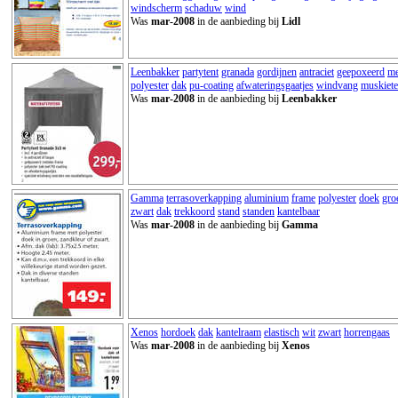
windscherm
schaduw
wind
Was
mar-2008
in de aanbieding bij
Lidl
Leenbakker
partytent
granada
gordijnen
antraciet
geepoxeerd
me
polyester
dak
pu-coating
afwateringsgaatjes
windvang
muskiet
Was
mar-2008
in de aanbieding bij
Leenbakker
Gamma
terrasoverkapping
aluminium
frame
polyester
doek
gro
zwart
dak
trekkoord
stand
standen
kantelbaar
Was
mar-2008
in de aanbieding bij
Gamma
Xenos
hordoek
dak
kantelraam
elastisch
wit
zwart
horrengaas
Was
mar-2008
in de aanbieding bij
Xenos