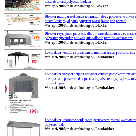
waterafstotend
polyester
blokker
Was
apr-2008
in de aanbieding bij
Blokker
Blokker
muurparasol
ronda
aluminium
doek
polyester
winkels
tuincollectie
royal
patio
partytent
altaro
frame
dak
parasol
Was
apr-2008
in de aanbieding bij
Blokker
Blokker
royal
patio
partytent
altaro
frame
aluminium
dak
watera
polyester
zijwanden
winkels
tuincollectie
parasolvoet
seasons
Was
apr-2008
in de aanbieding bij
Blokker
Leenbakker
vouwbare
partytent
aluminium
frame
polyester
dak
Was
mei-2008
in de aanbieding bij
Leenbakker
Leenbakker
partytent
zijden
antraciet
venster
geepoxeerd
metale
hoekplateaus
polyester
dak
pu-coating
afwateringsgaatjes
wind
muskietengaas
Was
mei-2008
in de aanbieding bij
Leenbakker
Leenbakker
schommelbank
rocca
geepoxeerd
metaal
waterafsto
polyester
dak
Was
mei-2008
in de aanbieding bij
Leenbakker