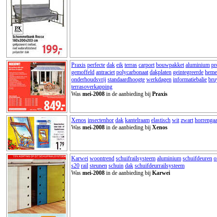
Praxis
perfecte
dak
eik
terras
carport
bouwpakket
aluminium
pr
gemoffeld
antraciet
polycarbonaat
dakplaten
geintegreerde
heme
onderhoudsvrij
standaardhoogte
werkdagen
informatiebalie
bru
terrasoverkapping
Was
mei-2008
in de aanbieding bij
Praxis
Xenos
insectenhor
dak
kantelraam
elastisch
wit
zwart
horrenga
Was
mei-2008
in de aanbieding bij
Xenos
Karwei
woontrend
schuifrailsysteem
aluminium
schuifdeuren
o
s20
rail
steunen
schuin
dak
schuifdeurrailsysteem
Was
mei-2008
in de aanbieding bij
Karwei