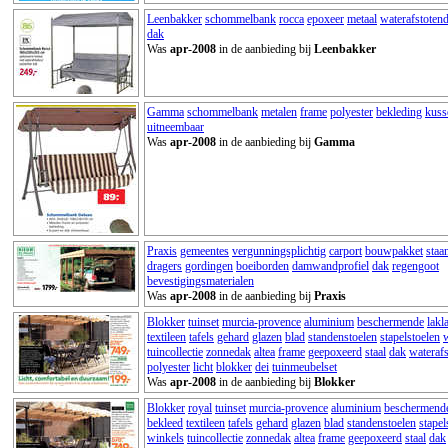
Leenbakker
schommelbank
rocca
epoxeer
metaal
waterafstoten
dak
Was
apr-2008
in de aanbieding bij
Leenbakker
Gamma
schommelbank
metalen
frame
polyester
bekleding
kuss
uitneembaar
Was
apr-2008
in de aanbieding bij
Gamma
Praxis
gemeentes
vergunningsplichtig
carport
bouwpakket
staa
dragers
gordingen
boeiborden
damwandprofiel
dak
regengoot
bevestigingsmaterialen
Was
apr-2008
in de aanbieding bij
Praxis
Blokker
tuinset
murcia-provence
aluminium
beschermende
lakl
textileen
tafels
gehard
glazen
blad
standenstoelen
stapelstoelen
tuincollectie
zonnedak
altea
frame
geepoxeerd
staal
dak
wateraf
polyester
licht
blokker
dei
tuinmeubelset
Was
apr-2008
in de aanbieding bij
Blokker
Blokker
royal
tuinset
murcia-provence
aluminium
beschermend
bekleed
textileen
tafels
gehard
glazen
blad
standenstoelen
stapel
winkels
tuincollectie
zonnedak
altea
frame
geepoxeerd
staal
dak