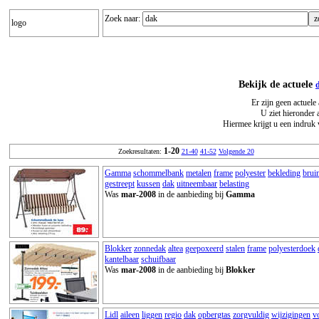
Zoek naar:
logo
Bekijk de actuele
Er zijn geen actuele
U ziet hieronder 
Hiermee krijgt u een indruk 
1-20
Zoekresultaten:
21-40
41-52
Volgende 20
Gamma
schommelbank
metalen
frame
polyester
bekleding
brui
gestreept
kussen
dak
uitneembaar
belasting
Was
mar-2008
in de aanbieding bij
Gamma
Blokker
zonnedak
altea
geepoxeerd
stalen
frame
polyesterdoek
kantelbaar
schuifbaar
Was
mar-2008
in de aanbieding bij
Blokker
Lidl
aileen
liggen
regio
dak
opbergtas
zorgvuldig
wijzigingen
v