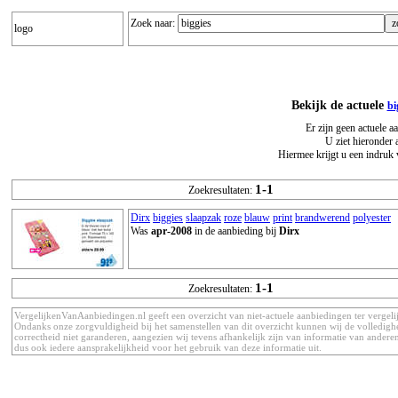
Zoek naar:
logo
Bekijk de actuele
bi
Er zijn geen actuele a
U ziet hieronder 
Hiermee krijgt u een indruk 
1-1
Zoekresultaten:
Dirx
biggies
slaapzak
roze
blauw
print
brandwerend
polyester
Was
apr-2008
in de aanbieding bij
Dirx
1-1
Zoekresultaten:
VergelijkenVanAanbiedingen.nl geeft een overzicht van niet-actuele aanbiedingen ter vergeli
Ondanks onze zorgvuldigheid bij het samenstellen van dit overzicht kunnen wij de volledigh
correctheid niet garanderen, aangezien wij tevens afhankelijk zijn van informatie van anderen
dus ook iedere aansprakelijkheid voor het gebruik van deze informatie uit.