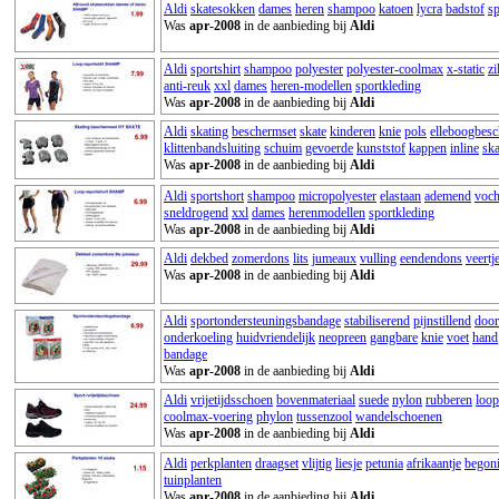
Aldi
skatesokken
dames
heren
shampoo
katoen
lycra
badstof
s
Was
apr-2008
in de aanbieding bij
Aldi
Aldi
sportshirt
shampoo
polyester
polyester-coolmax
x-static
zi
anti-reuk
xxl
dames
heren-modellen
sportkleding
Was
apr-2008
in de aanbieding bij
Aldi
Aldi
skating
beschermset
skate
kinderen
knie
pols
elleboogbes
klittenbandsluiting
schuim
gevoerde
kunststof
kappen
inline
ska
Was
apr-2008
in de aanbieding bij
Aldi
Aldi
sportshort
shampoo
micropolyester
elastaan
ademend
voch
sneldrogend
xxl
dames
herenmodellen
sportkleding
Was
apr-2008
in de aanbieding bij
Aldi
Aldi
dekbed
zomerdons
lits
jumeaux
vulling
eendendons
veertj
Was
apr-2008
in de aanbieding bij
Aldi
Aldi
sportondersteuningsbandage
stabiliserend
pijnstillend
door
onderkoeling
huidvriendelijk
neopreen
gangbare
knie
voet
hand
bandage
Was
apr-2008
in de aanbieding bij
Aldi
Aldi
vrijetijdsschoen
bovenmateriaal
suede
nylon
rubberen
loop
coolmax-voering
phylon
tussenzool
wandelschoenen
Was
apr-2008
in de aanbieding bij
Aldi
Aldi
perkplanten
draagset
vlijtig
liesje
petunia
afrikaantje
begon
tuinplanten
Was
apr-2008
in de aanbieding bij
Aldi