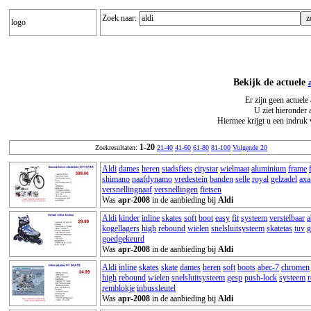
Zoek naar:
logo
Bekijk de actuele
Er zijn geen actuele
U ziet hieronder 
Hiermee krijgt u een indruk 
1-20
Zoekresultaten:
21-40
41-60
61-80
81-100
Volgende 20
Aldi
dames
heren
stadsfiets
citystar
wielmaat
aluminium
frame
shimano
naafdynamo
vredestein
banden
selle
royal
gelzadel
axa
versnellingnaaf
versnellingen
fietsen
Was
apr-2008
in de aanbieding bij
Aldi
Aldi
kinder
inline
skates
soft
boot
easy
fit
systeem
verstelbaar
a
kogellagers
high
rebound
wielen
snelsluitsysteem
skatetas
tuv
g
goedgekeurd
Was
apr-2008
in de aanbieding bij
Aldi
Aldi
inline
skates
skate
dames
heren
soft
boots
abec-7
chromen
high
rebound
wielen
snelsluitsysteem
gesp
push-lock
systeem
r
remblokje
inbussleutel
Was
apr-2008
in de aanbieding bij
Aldi