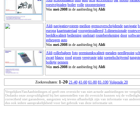
roestvrijstalen
boiler
volle
stoomreiniger
Was
mei-2008
in de aanbieding bij
Aldi
Aldi
navigatiesysteem
medion
grensoverschrijdende
navigatie
b
europa
kaartmateriaal
voorgeinstalleerd
3-dimensionale
routewe
beeldkwaliteit
bediening
snelstart
routeberekening
door
softwar
geheugen
auto
Was
mei-2008
in de aanbieding bij
Aldi
Aldi
rollerbalpen
foto
premiumkwaliteit
metalen
needlepoint
sch
zwart
blauw
rood
groen
veegvaste
inkt
soepelschrijvend
tungst
bolletje
pennen
Was
mei-2008
in de aanbieding bij
Aldi
1-20
Zoekresultaten:
21-40
41-60
61-80
81-100
Volgende 20
VergelijkenVanAanbiedingen.nl geeft een overzicht van niet-actuele aanbiedingen ter vergeli
Ondanks onze zorgvuldigheid bij het samenstellen van dit overzicht kunnen wij de volledigh
correctheid niet garanderen, aangezien wij tevens afhankelijk zijn van informatie van anderen
dus ook iedere aansprakelijkheid voor het gebruik van deze informatie uit.