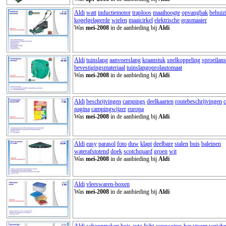
Aldi
watt
inductiemotor
traploos
maaihoogte
opvangbak
behuiz
kogelgelagerde
wielen
maaicirkel
elektrische
grasmaaier
Was
mei-2008
in de aanbieding bij
Aldi
Aldi
tuinslang
aanvoerslang
kraanstuk
snelkoppeling
sproeilans
bevestigingsmateriaal
tuinslangoprolautomaat
Was
mei-2008
in de aanbieding bij
Aldi
Aldi
beschrijvingen
campings
deelkaarten
routebeschrijvingen
pagina
campingwijzer
europa
Was
mei-2008
in de aanbieding bij
Aldi
Aldi
easy
parasol
foto
duw
klapt
deelbare
stalen
buis
baleinen
waterafstotend
doek
scotchquard
groen
wit
Was
mei-2008
in de aanbieding bij
Aldi
Aldi
vleeswaren-boxen
Was
mei-2008
in de aanbieding bij
Aldi
Aldi
schoonmaken
huis
auto
licht
accessoires
bar
stoom
variabe